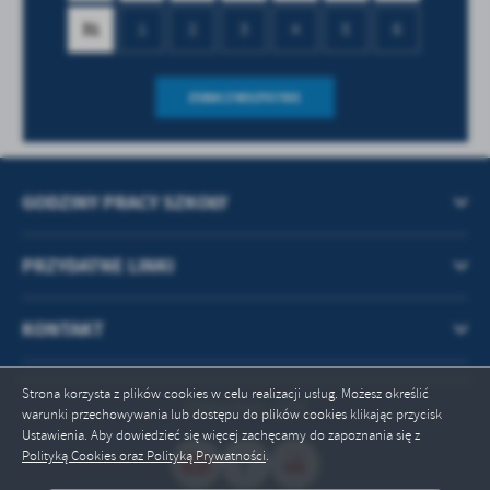
31
1
2
3
4
5
6
ZOBACZ WSZYSTKIE
GODZINY PRACY SZKOŁY
PRZYDATNE LINKI
KONTAKT
Strona korzysta z plików cookies w celu realizacji usług. Możesz określić
Odwiedzin: 1536
warunki przechowywania lub dostępu do plików cookies klikając przycisk
Ustawienia. Aby dowiedzieć się więcej zachęcamy do zapoznania się z
Polityką Cookies oraz Polityką Prywatności
.
ZAPISZ WYBRANE